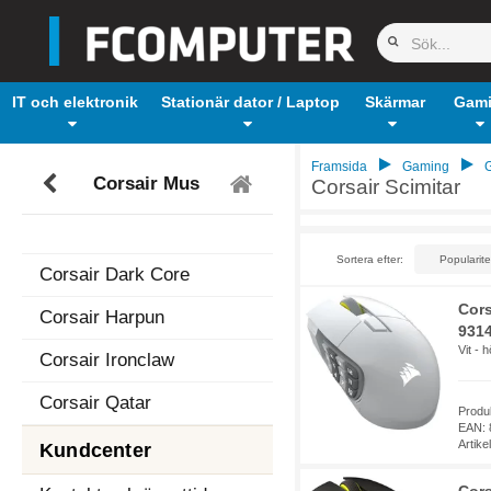
IT och elektronik
Stationär dator / Laptop
Skärmar
Gam
Framsida
Gaming
G
Corsair Mus
Corsair Scimitar
Sortera efter:
Corsair Dark Core
Cor
Corsair Harpun
9314
Vit - 
Corsair Ironclaw
Corsair Qatar
Produ
EAN: 
Artik
Kundcenter