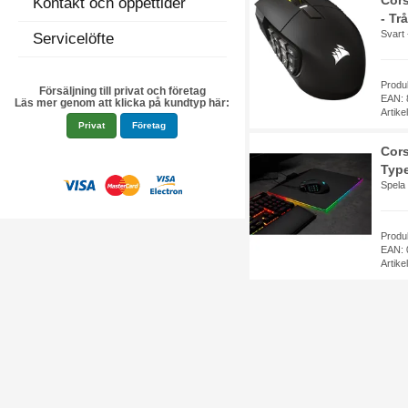
Cors
Kontakt och öppettider
- Tr
Svart 
Servicelöfte
Prod
Försäljning till privat och företag
EAN: 
Läs mer genom att klicka på kundtyp här:
Artik
Privat
Företag
Cors
Type
Spela 
Produ
EAN: 
Artik