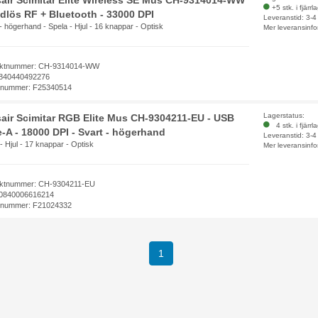
air Scimitar Elite Wireless SE Mus CH-9314014-WW
+5 stk. i fjärrl
ådlös RF + Bluetooth - 33000 DPI
Leveranstid: 3-
- högerhand - Spela - Hjul - 16 knappar - Optisk
Mer leveransinfo
uktnummer: CH-9314014-WW
840440492276
elnummer: F25340514
Lagerstatus:
air Scimitar RGB Elite Mus CH-9304211-EU - USB
4 stk. i fjärrl
-A - 18000 DPI - Svart - högerhand
Leveranstid: 3-
- Hjul - 17 knappar - Optisk
Mer leveransinfo
ktnummer: CH-9304211-EU
0840006616214
elnummer: F21024332
(current)
1