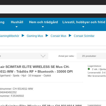
ing
Hushåll
Hem och trädgård
Livsstil, hobbyer och fritid
amingtillbehör
Gaming Mus
Corsair Mus
Corsair Scimitar
Antal per sida:
Lagerstatus:
sair SCIMITAR ELITE WIRELESS SE Mus CH-
2 stk. i fjärrl
011-WW - Trådlös RF + Bluetooth - 33000 DPI
Leveranstid: 3-
högerhand - Spela - Hjul - 16 knappar - Optisk
Mer leveransinfo
ktnummer: CH-9314011-WW
840440492252
elnummer: F25340502
Lagerstatus: