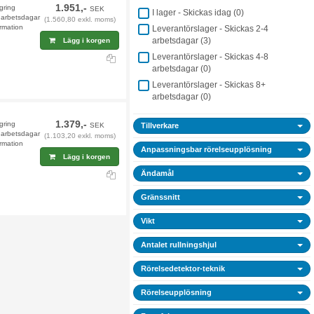
1.951,-
agring
SEK
I lager - Skickas idag (
0
)
4 arbetsdagar
(1.560,80 exkl. moms)
rmation
Leverantörslager - Skickas 2-4
arbetsdagar (
3
)
Lägg i korgen
Leverantörslager - Skickas 4-8
arbetsdagar (
0
)
Leverantörslager - Skickas 8+
arbetsdagar (
0
)
1.379,-
agring
SEK
Tillverkare
4 arbetsdagar
(1.103,20 exkl. moms)
rmation
Anpassningsbar rörelseupplösning
Lägg i korgen
Ändamål
Gränssnitt
Vikt
Antalet rullningshjul
Rörelsedetektor-teknik
Rörelseupplösning