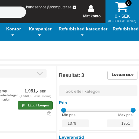
0
kundservice@fcomputer.se
0,- SEK
Mitt konto
(0,- SEK exkl. moms)
Kontor
Kampanjer
Refurbished kategorier
Refurbished
Resultat:
3
Återställ filter
1.951,-
agring
SEK
4 arbetsdagar
(1.560,80 exkl. moms)
rmation
Pris
Lägg i korgen
Min pris:
Max pris:
Leveranstid