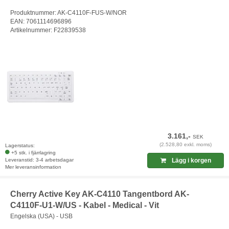
Produktnummer: AK-C4110F-FUS-W/NOR
EAN: 7061114696896
Artikelnummer: F22839538
3.161,-
SEK
(2.528,80 exkl. moms)
Lagerstatus:
+5 stk. i fjärrlagring
Leveranstid: 3-4 arbetsdagar
Lägg i korgen
Mer leveransinformation
Cherry Active Key AK-C4110 Tangentbord AK-
C4110F-U1-W/US - Kabel - Medical - Vit
Engelska (USA) - USB