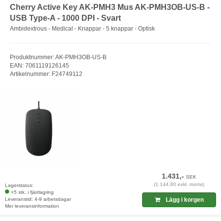
Cherry Active Key AK-PMH3 Mus AK-PMH3OB-US-B -
USB Type-A - 1000 DPI - Svart
Ambidextrous - Medical - Knappar - 5 knappar - Optisk
Produktnummer: AK-PMH3OB-US-B
EAN: 7061119126145
Artikelnummer: F24749112
1.431,-
SEK
(1.144,80 exkl. moms)
Lagerstatus:
+5 stk. i fjärrlagring
Leveranstid: 4-9 arbetsdagar
Lägg i korgen
Mer leveransinformation