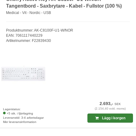
Tangentbord - Saxbrytare - Kabel - Fullstor (100 %)
Medical - Vit - Nordic - USB
Produktnummer: AK-C8100F-U1-W/NOR
EAN: 7061117440229
Artikelnummer: F22839430
2.693,-
SEK
(2.154,40 exkl. moms)
Lagerstatus:
+5 stk. i fjärrlagring
Leveranstid: 3-4 arbetsdagar
Lägg i korgen
Mer leveransinformation