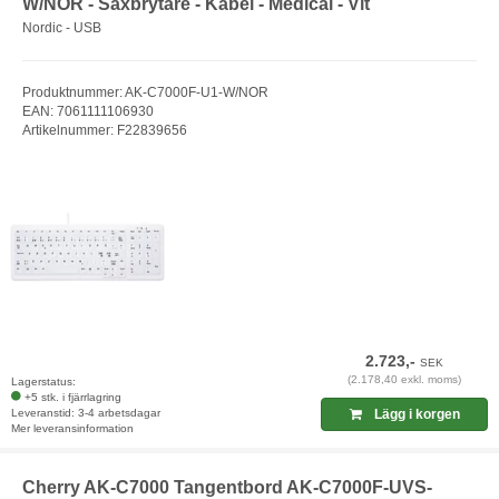
W/NOR - Saxbrytare - Kabel - Medical - Vit
Nordic - USB
Produktnummer: AK-C7000F-U1-W/NOR
EAN: 7061111106930
Artikelnummer: F22839656
2.723,-
SEK
(2.178,40 exkl. moms)
Lagerstatus:
+5 stk. i fjärrlagring
Leveranstid: 3-4 arbetsdagar
Lägg i korgen
Mer leveransinformation
Cherry AK-C7000 Tangentbord AK-C7000F-UVS-