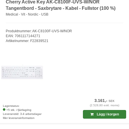
Cherry Active Key AK-C8100F-UVS-W/NOR
Tangentbord - Saxbrytare - Kabel - Fullstor (100 %)
Medical - Vit - Nordic - USB
Produktnummer: AK-C8100F-UVS-W/NOR
EAN: 7061117144271
Artikelnummer: F22839521
3.161,-
SEK
(2.528,80 exkl. moms)
Lagerstatus:
+5 stk. i fjärrlagring
Leveranstid: 3-4 arbetsdagar
Lägg i korgen
Mer leveransinformation