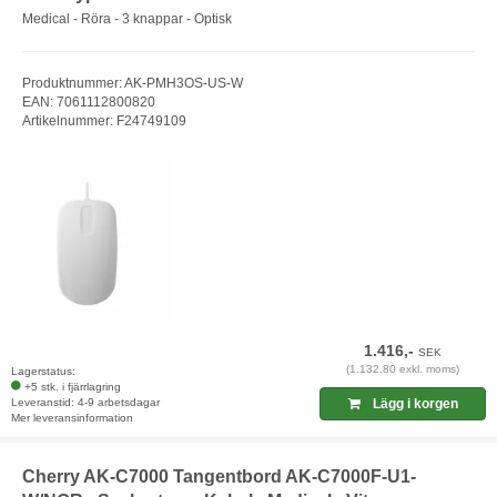
Medical - Röra - 3 knappar - Optisk
Produktnummer: AK-PMH3OS-US-W
EAN: 7061112800820
Artikelnummer: F24749109
1.416,-
SEK
(1.132,80 exkl. moms)
Lagerstatus:
+5 stk. i fjärrlagring
Leveranstid: 4-9 arbetsdagar
Lägg i korgen
Mer leveransinformation
Cherry AK-C7000 Tangentbord AK-C7000F-U1-