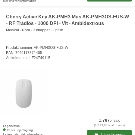
Mer leveransinformation
Cherry Active Key AK-PMH3 Mus AK-PMH3OS-FUS-W
- RF Trådlös - 1000 DPI - Vit - Ambidextrous
Medical - Röra - 3 knappar - Optisk
Produktnummer: AK-PMH3OS-FUS-W
EAN: 7061117871405
Artikelnummer: F24749115
1.767,-
SEK
(1.413,60 exkl. moms)
Lagerstatus:
+5 stk. i fjärrlagring
Leveranstid: 4-9 arbetsdagar
Lägg i korgen