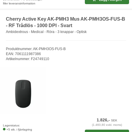
Mer leveransinformation
Cherry Active Key AK-PMH3 Mus AK-PMH3OS-FUS-B
- RF Trådlös - 1000 DPI - Svart
Ambidextrous - Medical - Röra - 3 knappar - Optisk
Produktnummer: AK-PMH3OS-FUS-B
EAN: 7061111987386
Artikelnummer: F24749110
1.826,-
SEK
(1.460,80 exkl. moms)
Lagerstatus:
+5 stk. i fjärrlagring