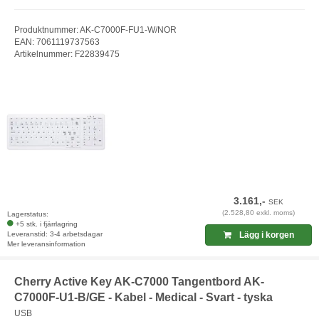
Produktnummer: AK-C7000F-FU1-W/NOR
EAN: 7061119737563
Artikelnummer: F22839475
3.161,-
SEK
(2.528,80 exkl. moms)
Lagerstatus:
+5 stk. i fjärrlagring
Leveranstid: 3-4 arbetsdagar
Lägg i korgen
Mer leveransinformation
Cherry Active Key AK-C7000 Tangentbord AK-
C7000F-U1-B/GE - Kabel - Medical - Svart - tyska
USB