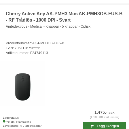
Cherry Active Key AK-PMH3 Mus AK-PMH3OB-FUS-B
- RF Trådlös - 1000 DPI - Svart
Ambidextrous - Medical - Knappar - 5 knappar - Optisk
Produktnummer: AK-PMH3OB-FUS-B
EAN: 7061116796556
Artikelnummer: F24749113
1.475,-
SEK
(1.180,00 exkl. moms)
Lagerstatus:
+5 stk. i fjärrlagring
Leveranstid: 4-9 arbetsdagar
Lägg i korgen