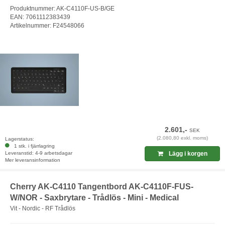
Produktnummer: AK-C4110F-US-B/GE
EAN: 7061112383439
Artikelnummer: F24548066
2.601,-
SEK
(2.080,80 exkl. moms)
Lagerstatus:
1 stk. i fjärrlagring
Leveranstid: 4-9 arbetsdagar
Lägg i korgen
Mer leveransinformation
Cherry AK-C4110 Tangentbord AK-C4110F-FUS-
W/NOR - Saxbrytare - Trådlös - Mini - Medical
Vit - Nordic - RF Trådlös