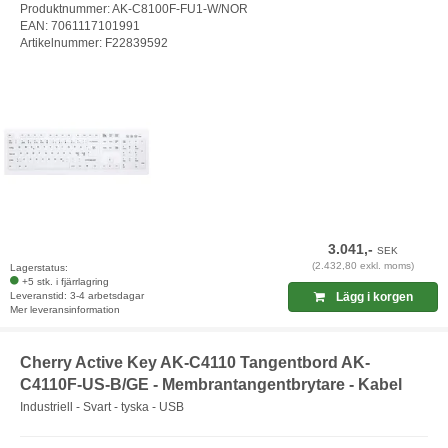
Produktnummer: AK-C8100F-FU1-W/NOR
EAN: 7061117101991
Artikelnummer: F22839592
3.041,-
SEK
(2.432,80 exkl. moms)
Lagerstatus:
+5 stk. i fjärrlagring
Leveranstid: 3-4 arbetsdagar
Lägg i korgen
Mer leveransinformation
Cherry Active Key AK-C4110 Tangentbord AK-
C4110F-US-B/GE - Membrantangentbrytare - Kabel
Industriell - Svart - tyska - USB