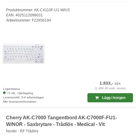
Produktnummer: AK-C4110F-U1-W/US
EAN: 4025112098031
Artikelnummer: F22656194
1.833,-
SEK
(1.466,40 exkl. moms)
Lagerstatus:
+5 stk. i fjärrlagring
Leveranstid: 3-4 arbetsdagar
Lägg i korgen
Mer leveransinformation
Cherry AK-C7000 Tangentbord AK-C7000F-FU1-
W/NOR - Saxbrytare - Trådlös - Medical - Vit
Nordic - RF Trådlös