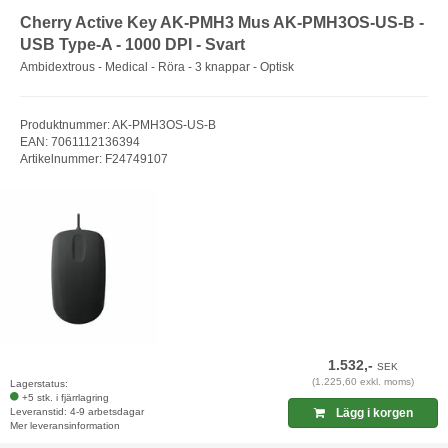
Cherry Active Key AK-PMH3 Mus AK-PMH3OS-US-B -
USB Type-A - 1000 DPI - Svart
Ambidextrous - Medical - Röra - 3 knappar - Optisk
Produktnummer: AK-PMH3OS-US-B
EAN: 7061112136394
Artikelnummer: F24749107
1.532,-
SEK
(1.225,60 exkl. moms)
Lagerstatus:
+5 stk. i fjärrlagring
Leveranstid: 4-9 arbetsdagar
Lägg i korgen
Mer leveransinformation