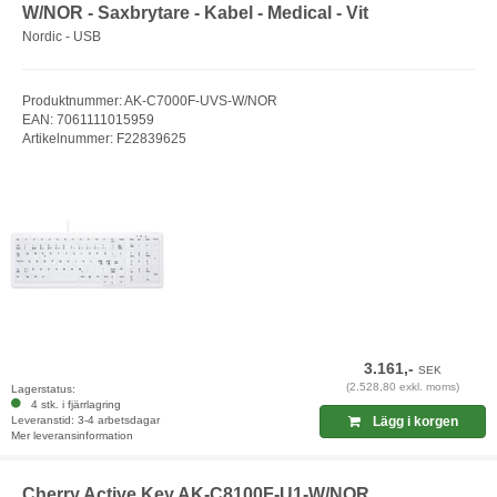
W/NOR - Saxbrytare - Kabel - Medical - Vit
Nordic - USB
Produktnummer: AK-C7000F-UVS-W/NOR
EAN: 7061111015959
Artikelnummer: F22839625
3.161,-
SEK
(2.528,80 exkl. moms)
Lagerstatus:
4 stk. i fjärrlagring
Leveranstid: 3-4 arbetsdagar
Lägg i korgen
Mer leveransinformation
Cherry Active Key AK-C8100F-U1-W/NOR