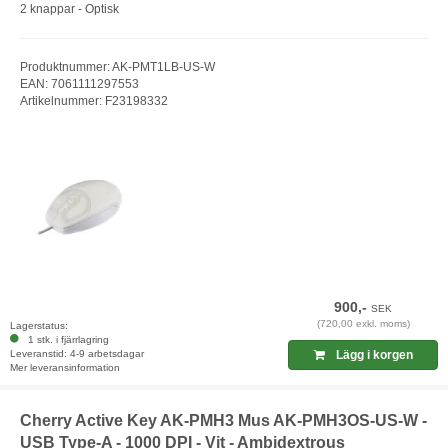
2 knappar - Optisk
Produktnummer: AK-PMT1LB-US-W
EAN: 7061111297553
Artikelnummer: F23198332
900,-
SEK
(720,00 exkl. moms)
Lagerstatus:
1 stk. i fjärrlagring
Leveranstid: 4-9 arbetsdagar
Lägg i korgen
Mer leveransinformation
Cherry Active Key AK-PMH3 Mus AK-PMH3OS-US-W -
USB Type-A - 1000 DPI - Vit - Ambidextrous