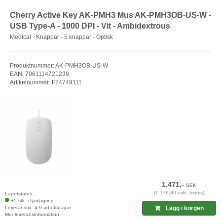
Cherry Active Key AK-PMH3 Mus AK-PMH3OB-US-W -
USB Type-A - 1000 DPI - Vit - Ambidextrous
Medical - Knappar - 5 knappar - Optisk
Produktnummer: AK-PMH3OB-US-W
EAN: 7061114721239
Artikelnummer: F24749111
1.471,-
SEK
(1.176,80 exkl. moms)
Lagerstatus:
+5 stk. i fjärrlagring
Leveranstid: 4-9 arbetsdagar
Lägg i korgen
Mer leveransinformation