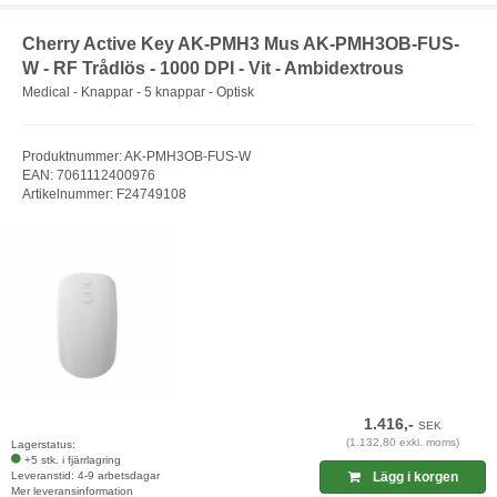
Cherry Active Key AK-PMH3 Mus AK-PMH3OB-FUS-
W - RF Trådlös - 1000 DPI - Vit - Ambidextrous
Medical - Knappar - 5 knappar - Optisk
Produktnummer: AK-PMH3OB-FUS-W
EAN: 7061112400976
Artikelnummer: F24749108
1.416,-
SEK
(1.132,80 exkl. moms)
Lagerstatus:
+5 stk. i fjärrlagring
Leveranstid: 4-9 arbetsdagar
Lägg i korgen
Mer leveransinformation