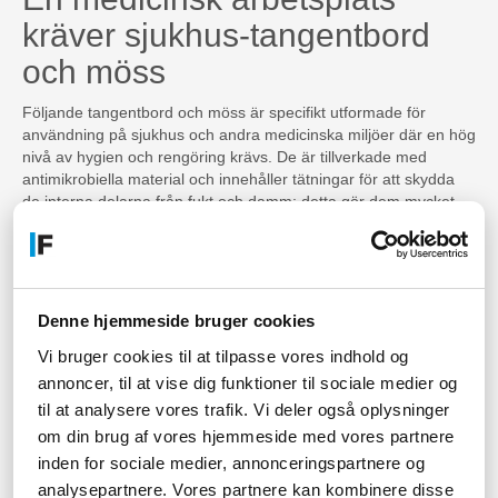
kräver sjukhus-tangentbord
och möss
Följande tangentbord och möss är specifikt utformade för
användning på sjukhus och andra medicinska miljöer där en hög
nivå av hygien och rengöring krävs. De är tillverkade med
antimikrobiella material och innehåller tätningar för att skydda
de interna delarna från fukt och damm; detta gör dem mycket
hållbara och lätta att underhålla. Designen är också ergonomiskt
optimerad för att uppfylla de höga kraven på komfort och
säkerhet hos personalen på arbetsplatsen.
Antimikrobiella tangentbord
Denne hjemmeside bruger cookies
Dessa tangentbord är tillverkade av material som förhindrar
Vi bruger cookies til at tilpasse vores indhold og
tillväxt av bakterier och andra mikroorganismer. De är lätta att
annoncer, til at vise dig funktioner til sociale medier og
rengöra och är tillverkade för att skydda personalen från att
til at analysere vores trafik. Vi deler også oplysninger
sprida infektioner till patienter och andra i en medicinsk miljö.
om din brug af vores hjemmeside med vores partnere
Vattentäta tangentbord
inden for sociale medier, annonceringspartnere og
analysepartnere. Vores partnere kan kombinere disse