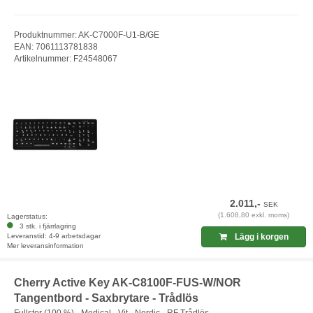
Produktnummer: AK-C7000F-U1-B/GE
EAN: 7061113781838
Artikelnummer: F24548067
2.011,-
SEK
(1.608,80 exkl. moms)
Lagerstatus:
3 stk. i fjärrlagring
Leveranstid: 4-9 arbetsdagar
Lägg i korgen
Mer leveransinformation
Cherry Active Key AK-C8100F-FUS-W/NOR
Tangentbord - Saxbrytare - Trådlös