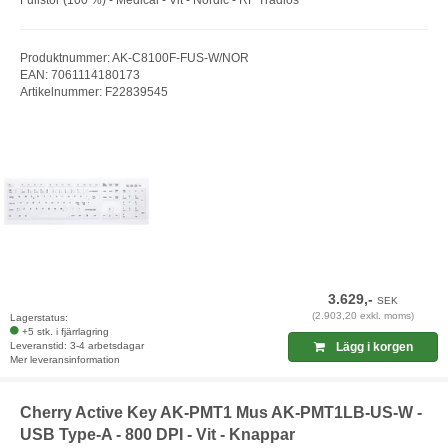
Fullstor (100 %) - Medical - Vit - Nordic - RF Trådlös
Produktnummer: AK-C8100F-FUS-W/NOR
EAN: 7061114180173
Artikelnummer: F22839545
3.629,-
SEK
(2.903,20 exkl. moms)
Lagerstatus:
+5 stk. i fjärrlagring
Leveranstid: 3-4 arbetsdagar
Lägg i korgen
Mer leveransinformation
Cherry Active Key AK-PMT1 Mus AK-PMT1LB-US-W -
USB Type-A - 800 DPI - Vit - Knappar