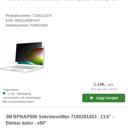
Produktnummer: 7100311674
EAN: 0051144065547
Artikelnummer: F24653092
1.148,-
SEK
(918,40 exkl. moms)
Lagerstatus:
2 stk. i fjärrlagring
Leveranstid: 4-9 arbetsdagar
Lägg i korgen
Mer leveransinformation
3M BPNAP006 Sekretessfilter 7100291453 - 13.6" -
Bärbar dator - ±60°