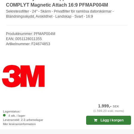
COMPLYT Magnetic Attach 16:9 PFMAP004M
Sekretessfilter - 24" - Skärm - Privatfilter för ramlösa datorskärmar -
Bländningsskydd, Avskildhet - Landskap - Svart - 16:9
Produktnummer: PFMAP004M
EAN: 0051128011355
Artikelnummer: F24674853
1.999,-
SEK
(1.599,20 exkl. moms)
Lagerstatus:
4 stk. i lager
Leveranstid: 2-3 arbetsdagar
Lägg i korgen
Mer leveransinformation