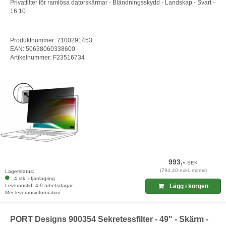
Privatfilter för ramlösa datorskärmar - Bländningsskydd - Landskap - Svart -
16:10
Produktnummer: 7100291453
EAN: 50638060338600
Artikelnummer: F23516734
993,-
SEK
(794,40 exkl. moms)
Lagerstatus:
4 stk. i fjärrlagring
Leveranstid: 4-9 arbetsdagar
Lägg i korgen
Mer leveransinformation
PORT Designs 900354 Sekretessfilter - 49" - Skärm -