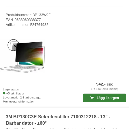
Produktnummer: BP133W9E
EAN: 0638060338377
Artikelnummer: F24764982
942,-
SEK
(753,60 exkl. moms)
Lagerstatus:
+5 stk. i lager
Leveranstid: 2-3 arbetsdagar
Lägg i korgen
Mer leveransinformation
3M BP130C3E Sekretessfilter 7100312218 - 13" -
Bärbar dator - ±60°