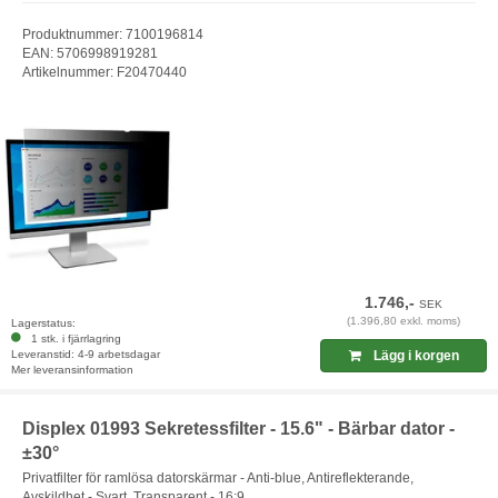
Produktnummer: 7100196814
EAN: 5706998919281
Artikelnummer: F20470440
1.746,-
SEK
(1.396,80 exkl. moms)
Lagerstatus:
1 stk. i fjärrlagring
Leveranstid: 4-9 arbetsdagar
Lägg i korgen
Mer leveransinformation
Displex 01993 Sekretessfilter - 15.6" - Bärbar dator -
±30°
Privatfilter för ramlösa datorskärmar - Anti-blue, Antireflekterande,
Avskildhet - Svart, Transparent - 16:9