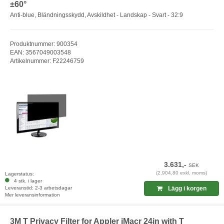
±60°
Anti-blue, Bländningsskydd, Avskildhet - Landskap - Svart - 32:9
Produktnummer: 900354
EAN: 3567049003548
Artikelnummer: F22246759
3.631,-
SEK
(2.904,80 exkl. moms)
Lagerstatus:
4 stk. i lager
Leveranstid: 2-3 arbetsdagar
Lägg i korgen
Mer leveransinformation
3M T Privacy Filter for Appler iMacr 24in with T