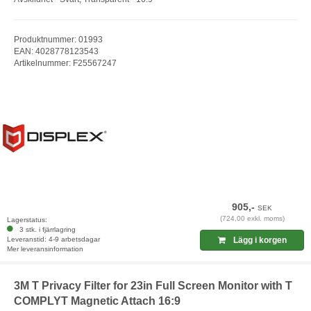
Produktnummer: 01993
EAN: 4028778123543
Artikelnummer: F25567247
905,-
SEK
(724,00 exkl. moms)
Lagerstatus:
3 stk. i fjärrlagring
Leveranstid: 4-9 arbetsdagar
Lägg i korgen
Mer leveransinformation
3M T Privacy Filter for 23in Full Screen Monitor with T
COMPLYT Magnetic Attach 16:9