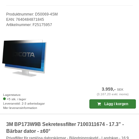
Produktnummer: D50069-4SM
EAN: 7640484871845
Artikelnummer: F25175957
3.959,-
SEK
(3.167,20 exkl. moms)
Lagerstatus:
+5 stk. i lager
Leveranstid: 2-3 arbetsdagar
Lägg i korgen
Mer leveransinformation
3M BP173W9B Sekretessfilter 7100311674 - 17.3" -
Bärbar dator - ±60°
Privatfilter för ramlösa datorskärmar - Bländningsskydd - Landskap - 16:9