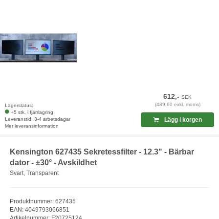
612,-
SEK
(489,60 exkl. moms)
Lagerstatus:
+5 stk. i fjärrlagring
Leveranstid: 3-4 arbetsdagar
Lägg i korgen
Mer leveransinformation
Kensington 627435 Sekretessfilter - 12.3" - Bärbar
dator - ±30° - Avskildhet
Svart, Transparent
Produktnummer: 627435
EAN: 4049793066851
Artikelnummer: F20725124