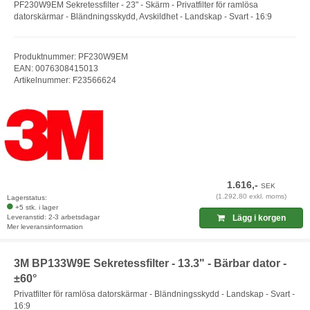
PF230W9EM Sekretessfilter - 23" - Skärm - Privatfilter för ramlösa
datorskärmar - Bländningsskydd, Avskildhet - Landskap - Svart - 16:9
Produktnummer: PF230W9EM
EAN: 0076308415013
Artikelnummer: F23566624
1.616,-
SEK
(1.292,80 exkl. moms)
Lagerstatus:
+5 stk. i lager
Leveranstid: 2-3 arbetsdagar
Lägg i korgen
Mer leveransinformation
3M BP133W9E Sekretessfilter - 13.3" - Bärbar dator -
±60°
Privatfilter för ramlösa datorskärmar - Bländningsskydd - Landskap - Svart -
16:9