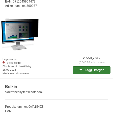
EAN: 5711045964473
Artikelnummer: 300037
2.550,-
SEK
Lagerstatus:
(2.040,00 exkl. moms)
0 stk. i lager
Förväntas vid beställning:
16/08-2026
Lägg i korgen
Mer leveransinformation
Belkin
skærmbeskytter til notebook
Produktnummer: OVA154ZZ
EAN: