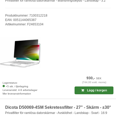
Privatfilter för ramlösa datorskärmar - Bländningsskydd - Landskap - 3:2
Produktnummer: 7100312218
EAN: 0051144065387
Artikelnummer: F24653104
930,-
SEK
(744,00 exkl. moms)
Lagerstatus:
+5 stk. i fjärrlagring
Leveranstid: 4-9 arbetsdagar
Lägg i korgen
Mer leveransinformation
Dicota D50069-4SM Sekretessfilter - 27" - Skärm - ±30°
Privatfilter för ramlösa datorskärmar - Avskildhet - Landskap - Svart - 16:9