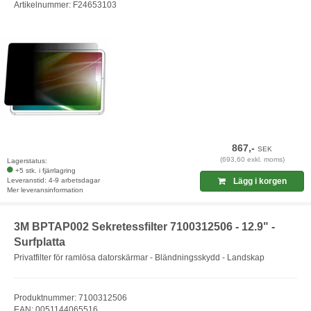
Artikelnummer: F24653103
867,-
SEK
(693,60 exkl. moms)
Lagerstatus:
+5 stk. i fjärrlagring
Leveranstid: 4-9 arbetsdagar
Lägg i korgen
Mer leveransinformation
3M BPTAP002 Sekretessfilter 7100312506 - 12.9" -
Surfplatta
Privatfilter för ramlösa datorskärmar - Bländningsskydd - Landskap
Produktnummer: 7100312506
EAN: 0051144065516