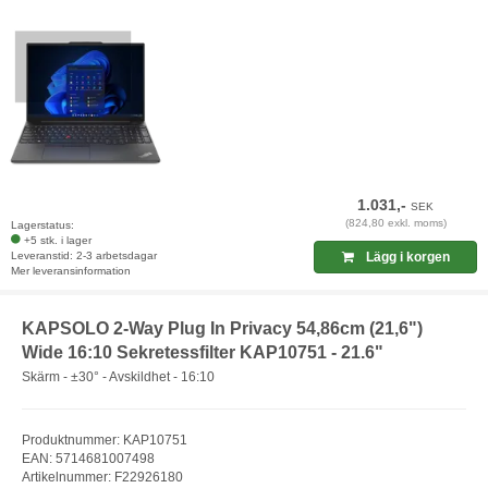
1.031,-
SEK
(824,80 exkl. moms)
Lagerstatus:
+5 stk. i lager
Leveranstid: 2-3 arbetsdagar
Lägg i korgen
Mer leveransinformation
KAPSOLO 2-Way Plug In Privacy 54,86cm (21,6")
Wide 16:10 Sekretessfilter KAP10751 - 21.6"
Skärm - ±30° - Avskildhet - 16:10
Produktnummer: KAP10751
EAN: 5714681007498
Artikelnummer: F22926180