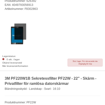
Produktnummer: 626392
EAN: 4049793056913
Artikelnummer: F8302863
Lagerstatus:
0 stk. i lager
Slut i lager. För närvarande inte
Okänd leveranstid
tillgänglig för köp
Mer leveransinformation
3M PF220W1B Sekretessfilter PF22W - 22" - Skärm -
Privatfilter för ramlösa datorskärmar
Bländningsskydd - Landskap - Svart - 16:10
Produktnummer: PF22W