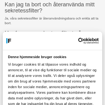
Kan jag ta bort och återanvända mitt
sekretessfilter?
Ja, våra sekretessfilter är återanvändningsbara och enkla att ta
bort.
Hur fungerar sekretessfiltret på
touchskärmar?
Sekretessfiltret fungerar också på touchskärmar, men det kan
påverka skärmprestandan något.
Denne hjemmeside bruger cookies
Kan jag fortfarande använda min
Vi bruger cookies til at tilpasse vores indhold og
bärbara dator med sekretessfiltret på?
annoncer, til at vise dig funktioner til sociale medier og
til at analysere vores trafik. Vi deler også oplysninger
Ja, du kan fortfarande använda din bärbara dator som vanligt
med sekretessfiltret på.
om din brug af vores hjemmeside med vores partnere
inden for sociale medier, annonceringspartnere og
Vilka andra fördelar har sekretessfilter
analysepartnere. Vores partnere kan kombinere disse
för skärmar?
data med andre oplysninger, du har givet dem, eller
som de har indsamlet fra din brug af deres tjenester.
Förutom att skydda din information ger sekretessfilter också ett