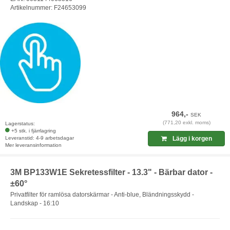
Artikelnummer: F24653099
964,-
SEK
(771,20 exkl. moms)
Lagerstatus:
+5 stk. i fjärrlagring
Leveranstid: 4-9 arbetsdagar
Lägg i korgen
Mer leveransinformation
3M BP133W1E Sekretessfilter - 13.3" - Bärbar dator -
±60°
Privatfilter för ramlösa datorskärmar - Anti-blue, Bländningsskydd -
Landskap - 16:10