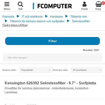
0
Menu
Sök
Konto
Korg
Framsida
IT och elektronik
Hardware
Tillbehör mm
Tillbehör för bärbara datorer och surfplattor
Sekretessfilter
Sekretessfilter
Filter
Resultat:
1187
Sortera efter:
Antal per sida:
Kensington 626392 Sekretessfilter - 9.7" - Surfplatta
Privatfilter för ramlösa datorskärmar - Antireflekterande, Avskildhet -
Landskap