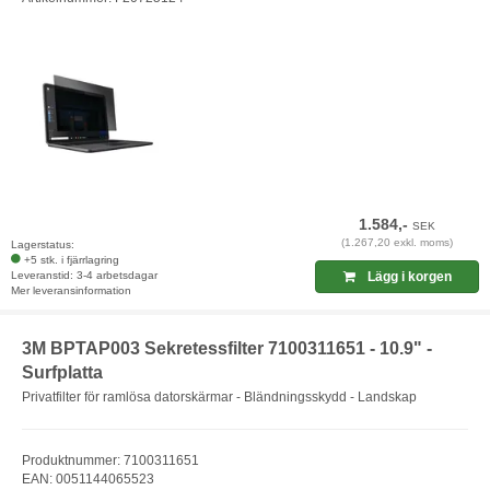
1.584,-
SEK
(1.267,20 exkl. moms)
Lagerstatus:
+5 stk. i fjärrlagring
Leveranstid: 3-4 arbetsdagar
Lägg i korgen
Mer leveransinformation
3M BPTAP003 Sekretessfilter 7100311651 - 10.9" -
Surfplatta
Privatfilter för ramlösa datorskärmar - Bländningsskydd - Landskap
Produktnummer: 7100311651
EAN: 0051144065523