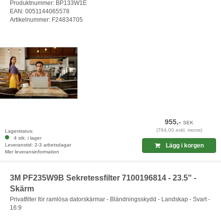
Produktnummer: BP133W1E
EAN: 0051144065578
Artikelnummer: F24834705
955,-
SEK
(764,00 exkl. moms)
Lagerstatus:
4 stk. i lager
Leveranstid: 2-3 arbetsdagar
Lägg i korgen
Mer leveransinformation
3M PF235W9B Sekretessfilter 7100196814 - 23.5" -
Skärm
Privatfilter för ramlösa datorskärmar - Bländningsskydd - Landskap - Svart -
16:9