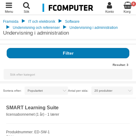
0
Menu
Sök
Konto
Korg
Framsida
IT och elektronik
Software
Undervisning och referenser
Undervisning i administration
Undervisning i administration
Filter
Resultat:
3
Sortera efter:
Antal per sida:
SMART Learning Suite
licensabonnemet (1 år) - 1 lærer
Produktnummer: ED-SW-1