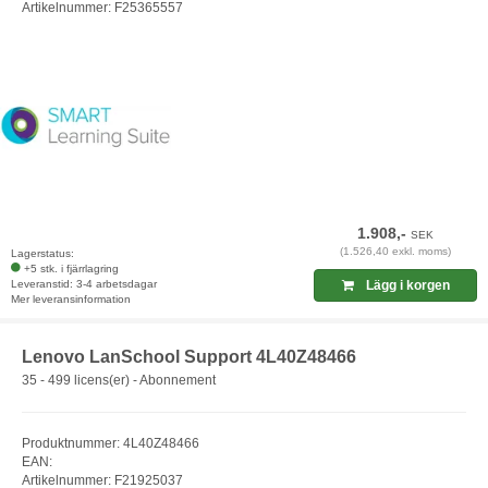
Artikelnummer: F25365557
1.908,-
SEK
(1.526,40 exkl. moms)
Lagerstatus:
+5 stk. i fjärrlagring
Leveranstid: 3-4 arbetsdagar
Lägg i korgen
Mer leveransinformation
Lenovo LanSchool Support 4L40Z48466
35 - 499 licens(er) - Abonnement
Produktnummer: 4L40Z48466
EAN:
Artikelnummer: F21925037