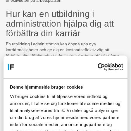
effektiviteten på arbetsplatsen.
Hur kan en utbildning i
administration hjälpa dig att
förbättra din karriär
En utbildning i administration kan öppna upp nya
karriärmöjligheter och ge dig en kostnadseffektiv väg att
förbättra dina färdigheter i administrativt arbete. Här är några
sätt att hur en utbildning i administrativt arbete kan hjälpa dig att
förbättra din karriär:
Fortsatt personlig utveckling
Denne hjemmeside bruger cookies
Kurser i administrativt arbete ses ofta som en språngbräda för
personlig utveckling och förbättring. Att lära sig nya färdigheter
Vi bruger cookies til at tilpasse vores indhold og
och tekniker kan hjälpa dig att bli mer självständig och kan
annoncer, til at vise dig funktioner til sociale medier og
öppna upp områden inom ditt yrke som du tidigare inte hade
til at analysere vores trafik. Vi deler også oplysninger
tillgång till.
om din brug af vores hjemmeside med vores partnere
Bredda dina karriärmöjligheter
inden for sociale medier, annonceringspartnere og