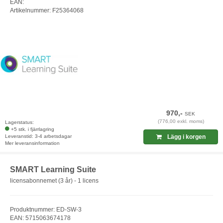
EAN:
Artikelnummer: F25364068
970,-
SEK
(776,00 exkl. moms)
Lagerstatus:
+5 stk. i fjärrlagring
Leveranstid: 3-4 arbetsdagar
Lägg i korgen
Mer leveransinformation
SMART Learning Suite
licensabonnemet (3 år) - 1 licens
Produktnummer: ED-SW-3
EAN: 5715063674178